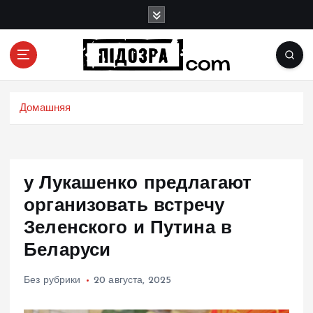
П
е
р
е
й
Подозрения и факты преступных действий в
т
экономике, политике и социальных сферах
и
Домашняя
жизни Украины и не только
к
с
о
д
у Лукашенко предлагают
е
р
организовать встречу
ж
Зеленского и Путина в
и
Беларуси
м
о
м
Без рубрики
20 августа, 2025
у