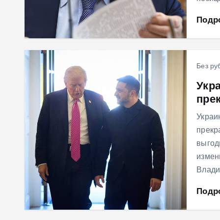
Подр
Без ру
Укр
пре
Украи
прекр
выгод
измен
Влади
Подр