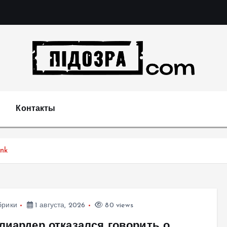
Подозрения и факты преступных действий в экономи
т
Контакты
nk
брики
1 августа, 2026
80 views
лиардер отказался говорить о