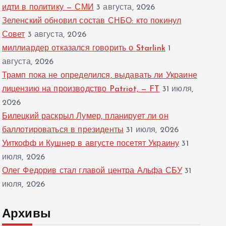
идти в политику — СМИ
3 августа, 2026
Зеленский обновил состав СНБО: кто покинул
Совет
3 августа, 2026
миллиардер отказался говорить о Starlink
1
августа, 2026
Трамп пока не определился, выдавать ли Украине
лицензию на производство Patriot, — FT
31 июля,
2026
Билецкий раскрыл Лумер, планирует ли он
баллотироваться в президенты
31 июля, 2026
Уиткофф и Кушнер в августе посетят Украину
31
июля, 2026
Олег Федорив стал главой центра Альфа СБУ
31
июля, 2026
Архивы