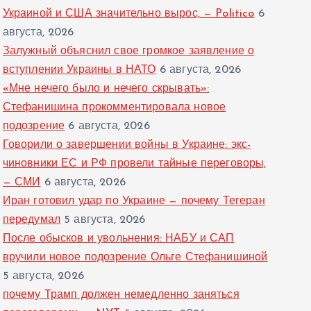
Украиной и США значительно вырос, — Politico
6
августа, 2026
Залужный объяснил свое громкое заявление о
вступлении Украины в НАТО
6 августа, 2026
«Мне нечего было и нечего скрывать»:
Стефанишина прокомментировала новое
подозрение
6 августа, 2026
Говорили о завершении войны в Украине: экс-
чиновники ЕС и РФ провели тайные переговоры,
— СМИ
6 августа, 2026
Иран готовил удар по Украине — почему Тегеран
передумал
5 августа, 2026
После обысков и увольнения: НАБУ и САП
вручили новое подозрение Ольге Стефанишиной
5 августа, 2026
почему Трамп должен немедленно заняться