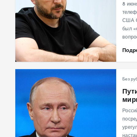
8 июн
телеф
США С
был «
вопро
Подр
Без ру
Пут
мир
Росси
посре
урегу
наста