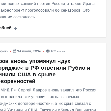
нии новых санкций против России, а также Ирана.
законопроект проголосовали 86 сенаторов. Это
ование состоялось…
обней
брики
24 июля, 2026
172 views
ров вновь упомянул «дух
ориджа»: в РФ ответили Рубио и
инили США в срыве
оворенностей
 МИД РФ Сергей Лавров вновь заявил, что Россия
 выполнила все условия так называемых
риджских договоренностей», а их срыв связал с
ией Украины и США. Также он обвинил Вашингтон…