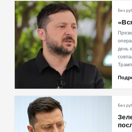
Без ру
«Вс
Прези
опера
день 
совпа
Трамп
Подр
Без ру
Зел
пос