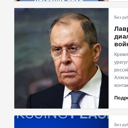
Без ру
Лав
диа
вой
Кремл
урегу
росси
Аляск
конта
Подр
Без ру