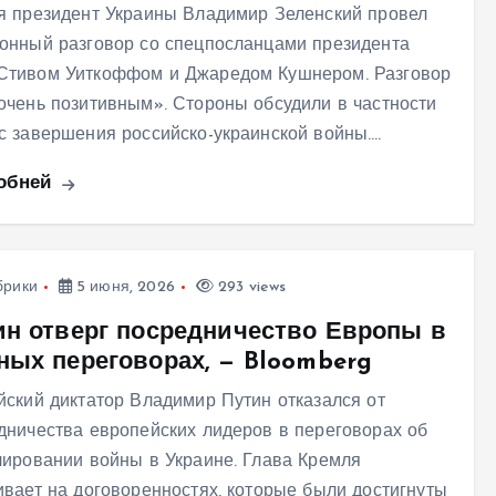
я президент Украины Владимир Зеленский провел
онный разговор со спецпосланцами президента
тивом Уиткоффом и Джаредом Кушнером. Разговор
очень позитивным». Стороны обсудили в частности
с завершения российско-украинской войны.…
обней
брики
5 июня, 2026
293 views
ин отверг посредничество Европы в
ных переговорах, — Bloomberg
йский диктатор Владимир Путин отказался от
дничества европейских лидеров в переговорах об
лировании войны в Украине. Глава Кремля
ивает на договоренностях, которые были достигнуты