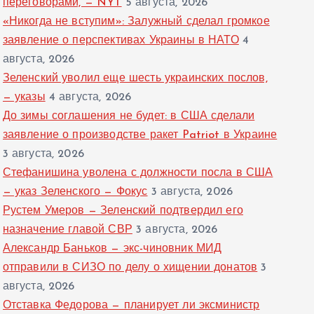
переговорами, — NYT
5 августа, 2026
«Никогда не вступим»: Залужный сделал громкое
заявление о перспективах Украины в НАТО
4
августа, 2026
Зеленский уволил еще шесть украинских послов,
— указы
4 августа, 2026
До зимы соглашения не будет: в США сделали
заявление о производстве ракет Patriot в Украине
3 августа, 2026
Стефанишина уволена с должности посла в США
— указ Зеленского — Фокус
3 августа, 2026
Рустем Умеров — Зеленский подтвердил его
назначение главой СВР
3 августа, 2026
Александр Баньков — экс-чиновник МИД
отправили в СИЗО по делу о хищении донатов
3
августа, 2026
Отставка Федорова — планирует ли эксминистр