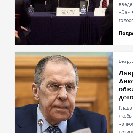
введе
«За» 
голос
Подр
Без ру
Лав
Анк
обв
дог
Глава
якобы
«анко
позиц