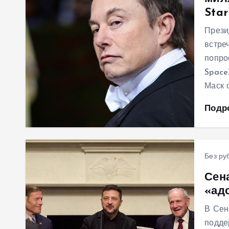
Star
м
у
Прези
встре
попро
Space
Маск 
Подр
Без ру
Сен
«ад
В Сен
подде