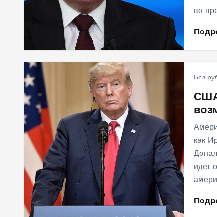
во вр
Подр
Без ру
США
воз
Амери
как И
Донал
идет 
амери
Подр