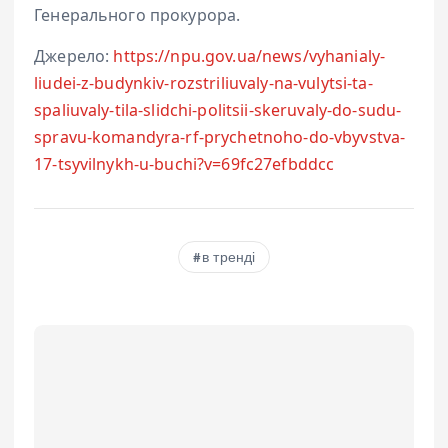
Генерального прокурора.
Джерело:
https://npu.gov.ua/news/vyhanialy-
liudei-z-budynkiv-rozstriliuvaly-na-vulytsi-ta-
spaliuvaly-tila-slidchi-politsii-skeruvaly-do-sudu-
spravu-komandyra-rf-prychetnoho-do-vbyvstva-
17-tsyvilnykh-u-buchi?v=69fc27efbddcc
в тренді