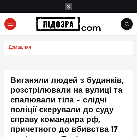
П
е
р
е
й
Подозрения и факты преступных действий в
т
экономике, политике и социальных сферах
и
Домашняя
жизни Украины и не только
к
с
о
д
Виганяли людей з будинків,
е
р
розстрілювали на вулиці та
ж
спалювали тіла – слідчі
и
поліції скерували до суду
м
о
справу командира рф,
м
причетного до вбивства 17
у