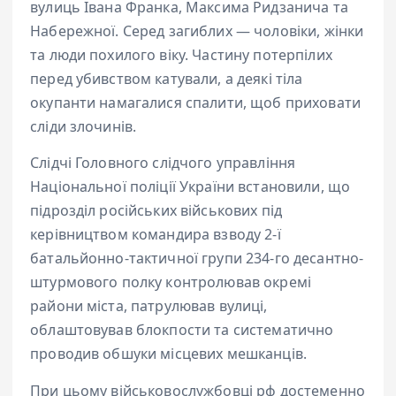
вулиць Івана Франка, Максима Ридзанича та
Набережної. Серед загиблих — чоловіки, жінки
та люди похилого віку. Частину потерпілих
перед убивством катували, а деякі тіла
окупанти намагалися спалити, щоб приховати
сліди злочинів.
Слідчі Головного слідчого управління
Національної поліції України встановили, що
підрозділ російських військових під
керівництвом командира взводу 2-ї
батальйонно-тактичної групи 234-го десантно-
штурмового полку контролював окремі
райони міста, патрулював вулиці,
облаштовував блокпости та систематично
проводив обшуки місцевих мешканців.
При цьому військовослужбовці рф достеменно