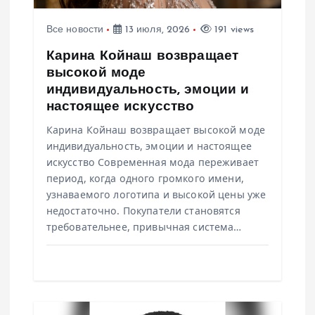
с
я
Все новости
13 июля, 2026
191 views
Карина Койнаш возвращает
м
высокой моде
индивидуальность, эмоции и
настоящее искусство
Карина Койнаш возвращает высокой моде
индивидуальность, эмоции и настоящее
искусство Современная мода переживает
период, когда одного громкого имени,
узнаваемого логотипа и высокой цены уже
недостаточно. Покупатели становятся
требовательнее, привычная система…