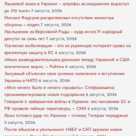
Языковой закон в Украине — штрафы за нарушение вырастут
до 170 тысяч
7 августа, 2026
Михаил Федоров раскритиковал отсутствие министра
обороны — видео
7 августа, 2026
Увольнение из Верховной Рады — куда исчез 71 народный
депутат за семь лет
7 августа, 2026
Усиление мобилизации — кто из украинцев потеряет право на
временную защиту в ЕС
6 августа, 2026
обмен разведывательными данными между Украиной и США
значительно вырос, — Politico
6 августа, 2026
Залужный объяснил свое громкое заявление о вступлении
Украины в НАТО
6 августа, 2026
«Мне нечего было и нечего скрывать»: Стефанишина
прокомментировала новое подозрение
6 августа, 2026
Говорили о завершении войны в Украине: экс-чиновники ЕС и
РФ провели тайные переговоры, — СМИ
6 августа, 2026
Иран готовил удар по Украине — почему Тегеран передумал
5 августа, 2026
После обысков и увольнения: НАБУ и САП вручили новое