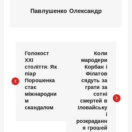
Павлушенко Олександр
Н
Голокост
Коли
а
ХХІ
мародери
століття: Як
Корбан і
піар
Філатов
в
Порошенка
сядуть за
стає
грати за
и
міжнародни
сотні
м
смертей в
г
скандалом
Іловайську
і
а
розкраданн
я грошей