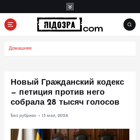
П
е
р
е
й
Подозрения и факты преступных действий в
т
экономике, политике и социальных сферах
и
Домашняя
жизни Украины и не только
к
с
о
д
Новый Гражданский кодекс
е
р
— петиция против него
ж
собрала 28 тысяч голосов
и
м
Без рубрики
13 мая, 2026
о
м
у