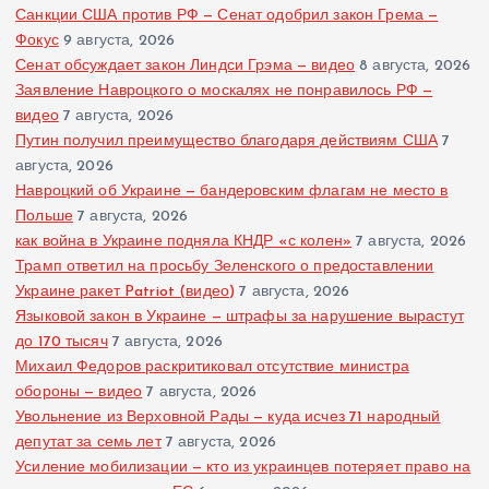
Санкции США против РФ — Сенат одобрил закон Грема —
Фокус
9 августа, 2026
Сенат обсуждает закон Линдси Грэма — видео
8 августа, 2026
Заявление Навроцкого о москалях не понравилось РФ —
видео
7 августа, 2026
Путин получил преимущество благодаря действиям США
7
августа, 2026
Навроцкий об Украине — бандеровским флагам не место в
Польше
7 августа, 2026
как война в Украине подняла КНДР «с колен»
7 августа, 2026
Трамп ответил на просьбу Зеленского о предоставлении
Украине ракет Patriot (видео)
7 августа, 2026
Языковой закон в Украине — штрафы за нарушение вырастут
до 170 тысяч
7 августа, 2026
Михаил Федоров раскритиковал отсутствие министра
обороны — видео
7 августа, 2026
Увольнение из Верховной Рады — куда исчез 71 народный
депутат за семь лет
7 августа, 2026
Усиление мобилизации — кто из украинцев потеряет право на