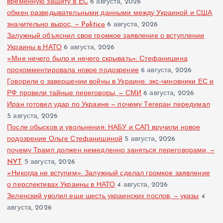
временную защиту в ЕС
6 августа, 2026
обмен разведывательными данными между Украиной и США
значительно вырос, — Politico
6 августа, 2026
Залужный объяснил свое громкое заявление о вступлении
Украины в НАТО
6 августа, 2026
«Мне нечего было и нечего скрывать»: Стефанишина
прокомментировала новое подозрение
6 августа, 2026
Говорили о завершении войны в Украине: экс-чиновники ЕС и
РФ провели тайные переговоры, — СМИ
6 августа, 2026
Иран готовил удар по Украине — почему Тегеран передумал
5 августа, 2026
После обысков и увольнения: НАБУ и САП вручили новое
подозрение Ольге Стефанишиной
5 августа, 2026
почему Трамп должен немедленно заняться переговорами, —
NYT
5 августа, 2026
«Никогда не вступим»: Залужный сделал громкое заявление
о перспективах Украины в НАТО
4 августа, 2026
Зеленский уволил еще шесть украинских послов, — указы
4
августа, 2026