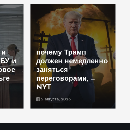
 и
почему Трамп
АБУ и
должен немедленно
овое
заняться
ьге
переговорами, —
NYT
5 августа, 2026