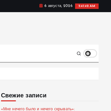
6 августа, 2026
5:41:43 AM
мике, политике и социальных сферах жизни Украины и
только
Свежие записи
«Мне нечего было и нечего скрывать»: