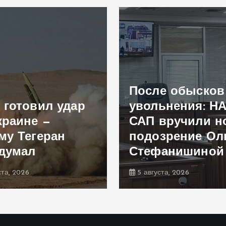
После обысков
 готовил удар
увольнения: Н
краине —
САП вручили н
му Тегеран
подозрение Ол
думал
Стефанишиной
ста, 2026
5 августа, 2026