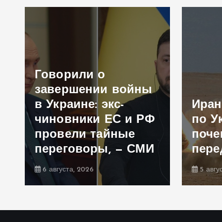
Говорили о
и
завершении войны
в Украине: экс-
Иран
чиновники ЕС и РФ
по У
а
провели тайные
поче
переговоры, — СМИ
пере
6 августа, 2026
5 авгу