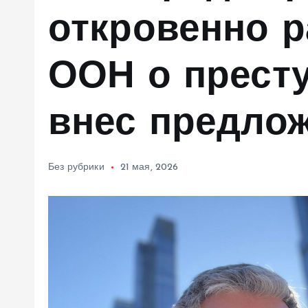
м
откровенно р
у
ООН о прест
внес предлож
Без рубрики
21 мая, 2026