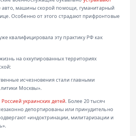
ие авто, машины скорой помощи, гуманитарный
лице. Особенно от этого страдают прифронтовые
же квалифицировала эту практику РФ как
т жизнь на оккупированных территориях
ской:
твенные исчезновения стали главными
литики Москвы».
Россией украинских детей
. Более 20 тысяч
незаконно депортированы или принудительно
подвергают «индоктринации, милитаризации и
ь».