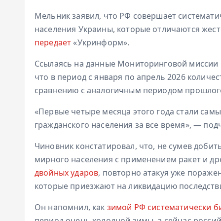
Мельник заявил, что РФ совершает системати
населения Украины, которые отличаются жест
передает
«Укринформ».
Ссылаясь на данные Мониторинговой миссии 
что в период с января по апрель 2026 количе
сравнению с аналогичным периодом прошлого 
«Первые четыре месяца этого года стали сам
гражданского населения за все время», — под
Чиновник констатировал, что, не сумев добить
мирного населения с применением ракет и др
двойных ударов
, повторно атакуя уже пораж
которые приезжают на ликвидацию последств
Он напомнил, как
зимой РФ систематически би
период очень холодной зимы, а сейчас росс