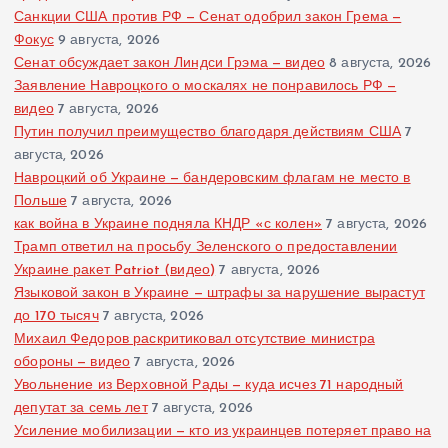
Санкции США против РФ — Сенат одобрил закон Грема —
Фокус
9 августа, 2026
Сенат обсуждает закон Линдси Грэма — видео
8 августа, 2026
Заявление Навроцкого о москалях не понравилось РФ —
видео
7 августа, 2026
Путин получил преимущество благодаря действиям США
7
августа, 2026
Навроцкий об Украине — бандеровским флагам не место в
Польше
7 августа, 2026
как война в Украине подняла КНДР «с колен»
7 августа, 2026
Трамп ответил на просьбу Зеленского о предоставлении
Украине ракет Patriot (видео)
7 августа, 2026
Языковой закон в Украине — штрафы за нарушение вырастут
до 170 тысяч
7 августа, 2026
Михаил Федоров раскритиковал отсутствие министра
обороны — видео
7 августа, 2026
Увольнение из Верховной Рады — куда исчез 71 народный
депутат за семь лет
7 августа, 2026
Усиление мобилизации — кто из украинцев потеряет право на