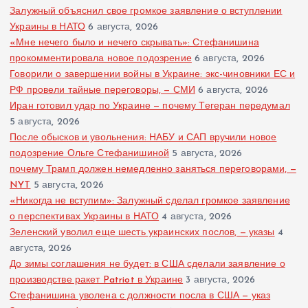
Залужный объяснил свое громкое заявление о вступлении
Украины в НАТО
6 августа, 2026
«Мне нечего было и нечего скрывать»: Стефанишина
прокомментировала новое подозрение
6 августа, 2026
Говорили о завершении войны в Украине: экс-чиновники ЕС и
РФ провели тайные переговоры, — СМИ
6 августа, 2026
Иран готовил удар по Украине — почему Тегеран передумал
5 августа, 2026
После обысков и увольнения: НАБУ и САП вручили новое
подозрение Ольге Стефанишиной
5 августа, 2026
почему Трамп должен немедленно заняться переговорами, —
NYT
5 августа, 2026
«Никогда не вступим»: Залужный сделал громкое заявление
о перспективах Украины в НАТО
4 августа, 2026
Зеленский уволил еще шесть украинских послов, — указы
4
августа, 2026
До зимы соглашения не будет: в США сделали заявление о
производстве ракет Patriot в Украине
3 августа, 2026
Стефанишина уволена с должности посла в США — указ