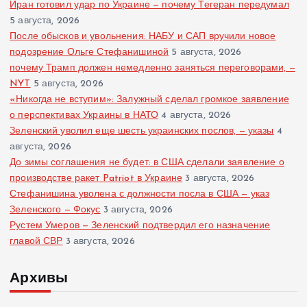
Иран готовил удар по Украине — почему Тегеран передумал
5 августа, 2026
После обысков и увольнения: НАБУ и САП вручили новое
подозрение Ольге Стефанишиной
5 августа, 2026
почему Трамп должен немедленно заняться переговорами, —
NYT
5 августа, 2026
«Никогда не вступим»: Залужный сделал громкое заявление
о перспективах Украины в НАТО
4 августа, 2026
Зеленский уволил еще шесть украинских послов, — указы
4
августа, 2026
До зимы соглашения не будет: в США сделали заявление о
производстве ракет Patriot в Украине
3 августа, 2026
Стефанишина уволена с должности посла в США — указ
Зеленского — Фокус
3 августа, 2026
Рустем Умеров — Зеленский подтвердил его назначение
главой СВР
3 августа, 2026
Архивы