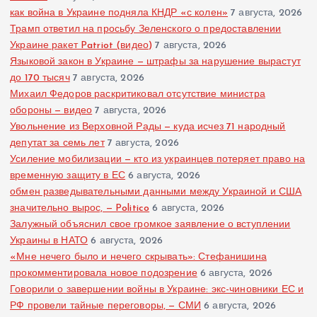
как война в Украине подняла КНДР «с колен»
7 августа, 2026
Трамп ответил на просьбу Зеленского о предоставлении
Украине ракет Patriot (видео)
7 августа, 2026
Языковой закон в Украине — штрафы за нарушение вырастут
до 170 тысяч
7 августа, 2026
Михаил Федоров раскритиковал отсутствие министра
обороны — видео
7 августа, 2026
Увольнение из Верховной Рады — куда исчез 71 народный
депутат за семь лет
7 августа, 2026
Усиление мобилизации — кто из украинцев потеряет право на
временную защиту в ЕС
6 августа, 2026
обмен разведывательными данными между Украиной и США
значительно вырос, — Politico
6 августа, 2026
Залужный объяснил свое громкое заявление о вступлении
Украины в НАТО
6 августа, 2026
«Мне нечего было и нечего скрывать»: Стефанишина
прокомментировала новое подозрение
6 августа, 2026
Говорили о завершении войны в Украине: экс-чиновники ЕС и
РФ провели тайные переговоры, — СМИ
6 августа, 2026