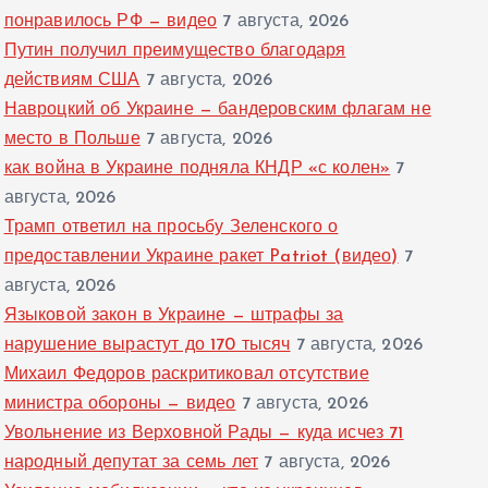
понравилось РФ — видео
7 августа, 2026
Путин получил преимущество благодаря
действиям США
7 августа, 2026
Навроцкий об Украине — бандеровским флагам не
место в Польше
7 августа, 2026
как война в Украине подняла КНДР «с колен»
7
августа, 2026
Трамп ответил на просьбу Зеленского о
предоставлении Украине ракет Patriot (видео)
7
августа, 2026
Языковой закон в Украине — штрафы за
нарушение вырастут до 170 тысяч
7 августа, 2026
Михаил Федоров раскритиковал отсутствие
министра обороны — видео
7 августа, 2026
Увольнение из Верховной Рады — куда исчез 71
народный депутат за семь лет
7 августа, 2026