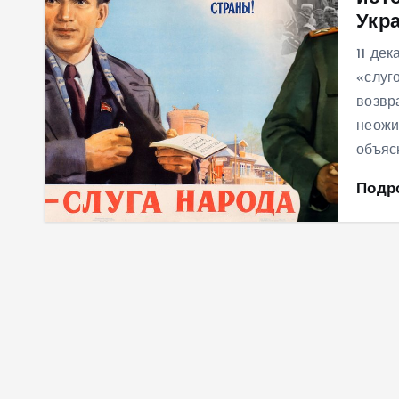
Укр
м
у
11 де
«слуг
возвр
неожи
объяс
Подр