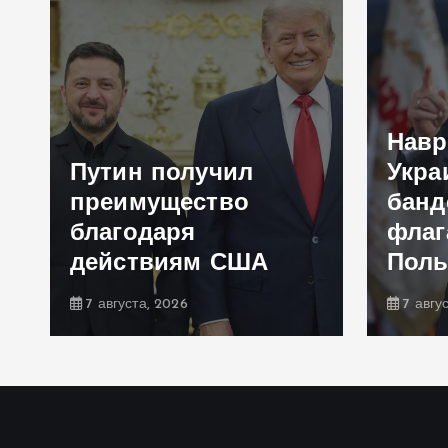
Навр
Путин получил
Укра
преимущество
банд
благодаря
флаг
действиям США
Пол
7 августа, 2026
7 авгу