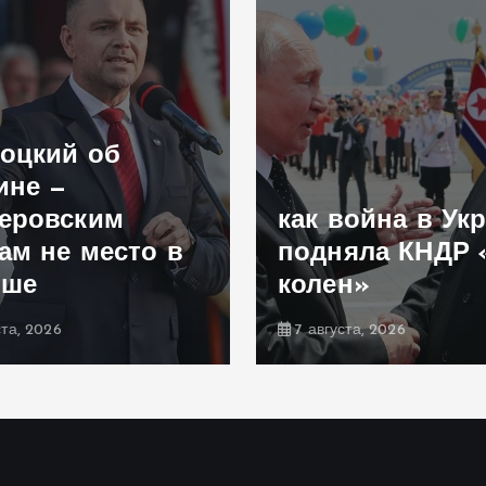
оцкий об
ине —
еровским
как война в Ук
ам не место в
подняла КНДР 
ьше
колен»
ста, 2026
7 августа, 2026