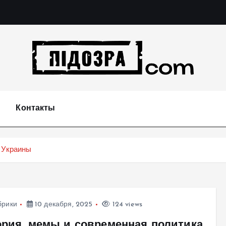
Подозрения и факты преступных действий в экономи
т
Контакты
 Украины
брики
10 декабря, 2025
124 views
ория, мемы и современная политика