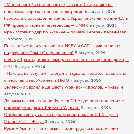
«Мне нечего было и нечего скрывать»: Стефанишина
прокомментировала новое подозрение
6 августа, 2026
Говорили о завершении войны в Украине: экс-чиновники ЕС и
РФ провели тайные переговоры, — СМИ
6 августа, 2026
Иран готовил удар по Украине — почему Тегеран передумал
5 августа, 2026
После обысков и увольнения: НАБУ и САП вручили новое
подозрение Ольге Стефанишиной
5 августа, 2026
почему Трамп должен немедленно заняться переговорами, —
NYT
5 августа, 2026
«Никогда не вступим»: Залужный сделал громкое заявление
о перспективах Украины в НАТО
4 августа, 2026
Зеленский уволил еще шесть украинских послов, — указы
4
августа, 2026
До зимы соглашения не будет: в США сделали заявление о
производстве ракет Patriot в Украине
3 августа, 2026
Стефанишина уволена с должности посла в США — указ
Зеленского — Фокус
3 августа, 2026
Рустем Умеров — Зеленский подтвердил его назначение