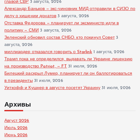
главой СВР
3 августа, 2026
Александр Баньков — экс-чиновник МИД отправили в СИЗО по
делу о хищении донатов
3 августа, 2026
Отставка Федорова — планирует ли эксминистр идти в
политику — СМИ
3 августа, 2026
Зеленский обновил состав СНБО: кто покинул Совет
3
августа, 2026
миллиардер отказался говорить о Starlink
1 августа, 2026
Трамп пока не определился, выдавать ли Украине лицензию
на производство Patriot, — FT
31 июля, 2026
Билецкий раскрыл Лумер, планирует ли он баллотироваться
в президенты
31 июля, 2026
Уиткофф и Кушнер в августе посетят Украину
31 июля, 2026
Архивы
Август 2026
Июль 2026
Июнь 2026