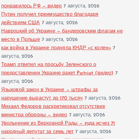
понравилось РФ — видео
7 августа, 2026
Путин получил преимущество благодаря
действиям США
7 августа, 2026
Навроцкий об Украине — бандеровским флагам не
место в Польше
7 августа, 2026
как война в Украине подняла КНДР «с колен»
7
августа, 2026
Трамп ответил на просьбу Зеленского о
предоставлении Украине ракет Patriot (видео)
7
августа, 2026
Языковой закон в Украине — штрафы за
нарушение вырастут до 170 тысяч
7 августа, 2026
Михаил Федоров раскритиковал отсутствие
министра обороны — видео
7 августа, 2026
Увольнение из Верховной Рады — куда исчез 71
народный депутат за семь лет
7 августа, 2026