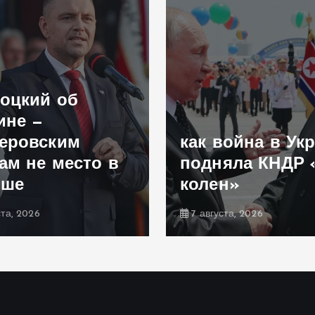
оцкий об
ине —
еровским
как война в Ук
ам не место в
подняла КНДР 
ьше
колен»
ста, 2026
7 августа, 2026