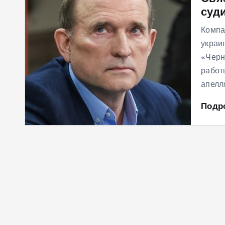
суд
м
у
Компа
украи
«Черн
работ
апелл
Подр