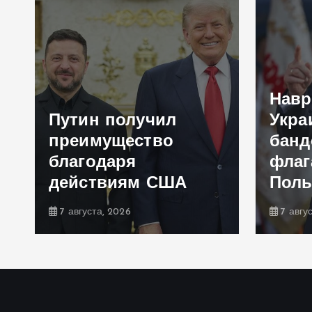
Навр
Путин получил
Укра
преимущество
банд
благодаря
флаг
действиям США
Пол
7 августа, 2026
7 авгу