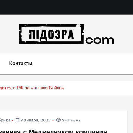
Подозрения и факты преступных действий в экономи
т
Контакты
дится с РФ за «вышки Бойко»
брики
9 января, 2025
243 views
занная с Медведчуком компания