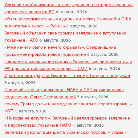
Усиление мобилизации — кто из украинцев потеряет право на
временную защиту в ЕС
6 августа, 2026
обмен разведывательными данными между Украиной и США
значительно вырос, — Politico
6 августа, 2026
Залужный объяснил свое громкое заявление о вступлении
Украины в НАТО
6 августа, 2026
«Мне нечего было и нечего скрывать»: Стефанишина
прокомментировала новое подозрение
6 августа, 2026
Говорили о завершении войны в Украине: экс-чиновники ЕС и
РФ провели тайные переговоры, — СМИ
6 августа, 2026
Иран готовил удар по Украине — почему Тегеран передумал
5 августа, 2026
После обысков и увольнения: НАБУ и САП вручили новое
подозрение Ольге Стефанишиной
5 августа, 2026
почему Трамп должен немедленно заняться переговорами, —
NYT
5 августа, 2026
«Никогда не вступим»: Залужный сделал громкое заявление
о перспективах Украины в НАТО
4 августа, 2026
Зеленский уволил еще шесть украинских послов, — указы
4