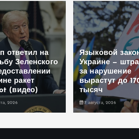
п ответил на
Языковой зако
ьбу Зеленского
Украине — штр
едоставлении
за нарушение
ине ракет
вырастут до 17
iot (видео)
тысяч
ста, 2026
7 августа, 2026