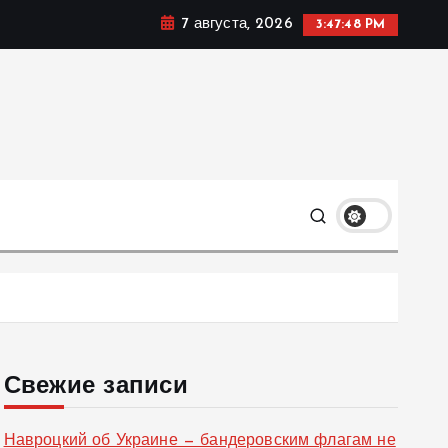
7 августа, 2026
3:47:49 PM
ке, политике и социальных сферах жизни Украины и не
олько
Свежие записи
Навроцкий об Украине — бандеровским флагам не