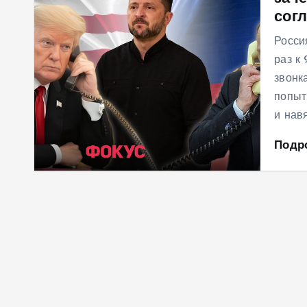
сог
м
у
Росси
раз к
звонк
попыт
и нав
Подр