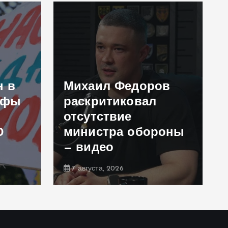
н в
Михаил Федоров
афы
раскритиковал
отсутствие
0
министра обороны
— видео
7 августа, 2026