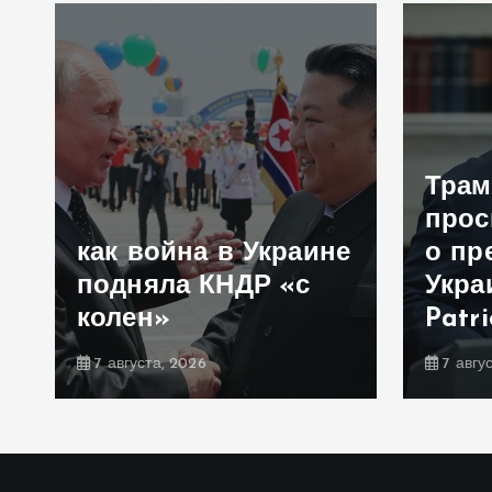
Трам
прос
как война в Украине
о пр
подняла КНДР «с
Укра
колен»
Patr
7 августа, 2026
7 авгу