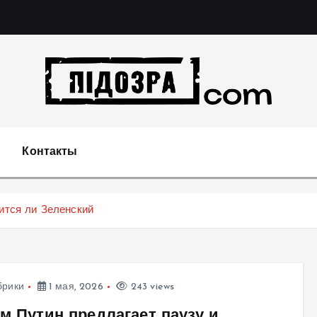
Подозрения и факты преступных действий в экономи
т
Контакты
сится ли Зеленский
брики
1 мая, 2026
243 views
м Путин предлагает паузу и