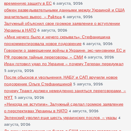
з
временную защиту в ЕС
6 августа, 2026
обмен разведывательными данными между Украиной и США
значительно вырос, — Politico
6 августа, 2026
а
Залужный объяснил свое громкое заявление о вступлении
Украины в НАТО
6 августа, 2026
п
«Мне нечего было и нечего скрывать»: Стефанишина
прокомментировала новое подозрение
6 августа, 2026
и
Говорили о завершении войны в Украине: экс-чиновники ЕС и
РФ провели тайные переговоры, — СМИ
6 августа, 2026
с
Иран готовил удар по Украине — почему Тегеран передумал
5 августа, 2026
е
После обысков и увольнения: НАБУ и САП вручили новое
подозрение Ольге Стефанишиной
5 августа, 2026
й
почему Трамп должен немедленно заняться переговорами, —
NYT
5 августа, 2026
«Никогда не вступим»: Залужный сделал громкое заявление
о перспективах Украины в НАТО
4 августа, 2026
Зеленский уволил еще шесть украинских послов, — указы
4
августа, 2026