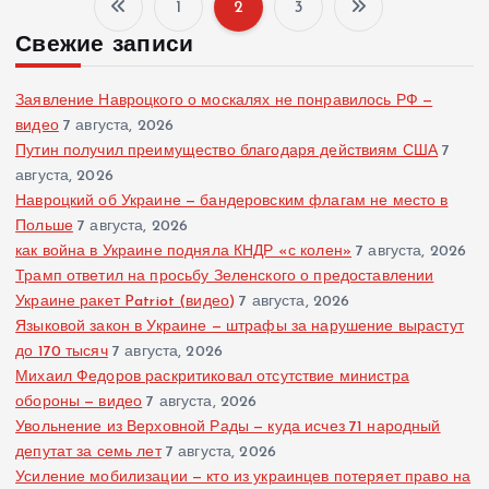
1
2
3
П
Свежие записи
а
Заявление Навроцкого о москалях не понравилось РФ —
г
видео
7 августа, 2026
Путин получил преимущество благодаря действиям США
7
августа, 2026
и
Навроцкий об Украине — бандеровским флагам не место в
Польше
7 августа, 2026
н
как война в Украине подняла КНДР «с колен»
7 августа, 2026
Трамп ответил на просьбу Зеленского о предоставлении
а
Украине ракет Patriot (видео)
7 августа, 2026
Языковой закон в Украине — штрафы за нарушение вырастут
ц
до 170 тысяч
7 августа, 2026
Михаил Федоров раскритиковал отсутствие министра
и
обороны — видео
7 августа, 2026
Увольнение из Верховной Рады — куда исчез 71 народный
я
депутат за семь лет
7 августа, 2026
Усиление мобилизации — кто из украинцев потеряет право на