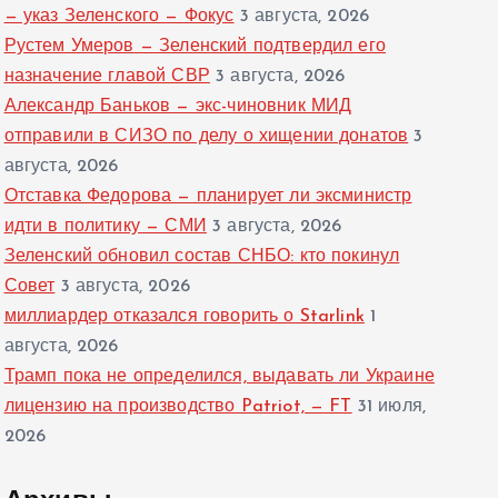
— указ Зеленского — Фокус
3 августа, 2026
Рустем Умеров — Зеленский подтвердил его
назначение главой СВР
3 августа, 2026
Александр Баньков — экс-чиновник МИД
отправили в СИЗО по делу о хищении донатов
3
августа, 2026
Отставка Федорова — планирует ли эксминистр
идти в политику — СМИ
3 августа, 2026
Зеленский обновил состав СНБО: кто покинул
Совет
3 августа, 2026
миллиардер отказался говорить о Starlink
1
августа, 2026
Трамп пока не определился, выдавать ли Украине
лицензию на производство Patriot, — FT
31 июля,
2026