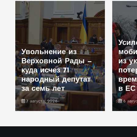
Усил
Увольнение из
моби
Верховной Рады —
из у
куда исчез 71
поте
народный депутат
врем
за семь лет
в ЕС
7 августа, 2026
6 авгу