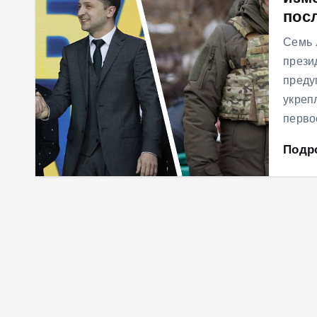
пос
м
у
Семь 
прези
преду
укреп
перво
Подр