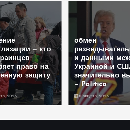
ение
обмен
лизации — кто
разведывател
краинцев
и данными меж
ряет право на
Украиной и СШ
енную защиту
значительно в
— Politico
ста, 2026
6 августа, 2026