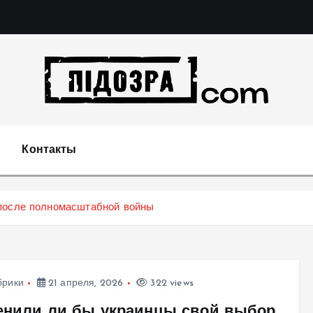
Подозрения и факты преступных действий в экономи
т
Контакты
после полномасштабной войны
брики
21 апреля, 2026
322 views
енили ли бы украинцы свой выбор