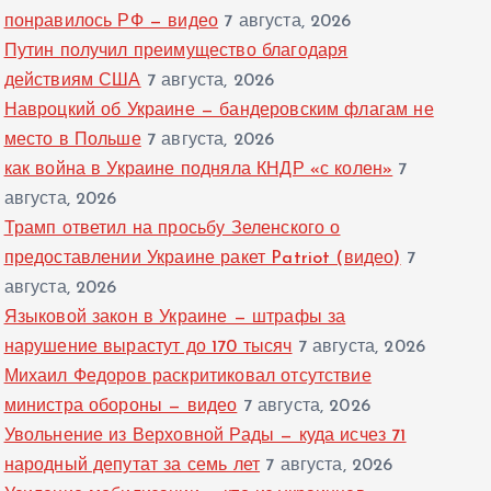
понравилось РФ — видео
7 августа, 2026
Путин получил преимущество благодаря
действиям США
7 августа, 2026
Навроцкий об Украине — бандеровским флагам не
место в Польше
7 августа, 2026
как война в Украине подняла КНДР «с колен»
7
августа, 2026
Трамп ответил на просьбу Зеленского о
предоставлении Украине ракет Patriot (видео)
7
августа, 2026
Языковой закон в Украине — штрафы за
нарушение вырастут до 170 тысяч
7 августа, 2026
Михаил Федоров раскритиковал отсутствие
министра обороны — видео
7 августа, 2026
Увольнение из Верховной Рады — куда исчез 71
народный депутат за семь лет
7 августа, 2026