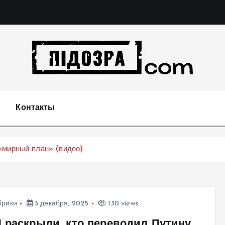
Подозрения и факты преступных действий в экономи
т
Контакты
«мирный план» (видео)
брики
3 декабря, 2025
130 views
 раскрыли, кто переводил Путину