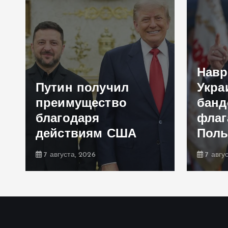
Навр
Путин получил
Укра
преимущество
банд
благодаря
флаг
действиям США
Пол
7 августа, 2026
7 авгу