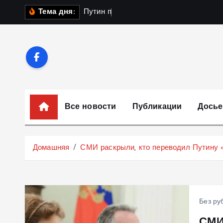
П
П
у
т
и
н
п
о
л
у
ч
и
Тема дня:
е
р
е
й
т
и
к
Все новости
Публикации
Досье
с
о
д
Домашняя
СМИ раскрыли, кто переводил Путину 
е
р
ж
и
Без ру
м
СМИ
о