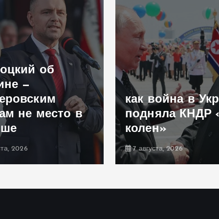
оцкий об
ине —
еровским
как война в Ук
ам не место в
подняла КНДР 
ьше
колен»
ста, 2026
7 августа, 2026