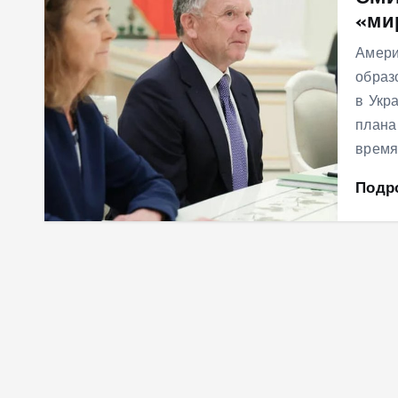
«ми
м
у
Амери
образ
в Укр
плана
время
Подр