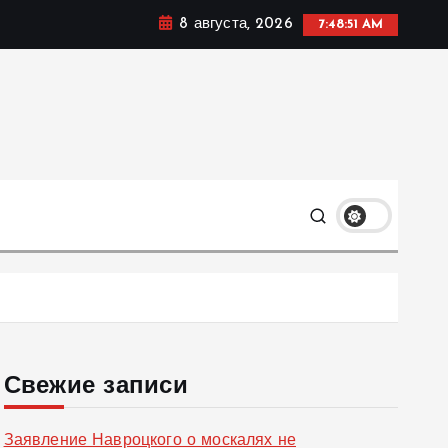
8 августа, 2026
7:48:52 AM
ке, политике и социальных сферах жизни Украины и не
олько
Свежие записи
Заявление Навроцкого о москалях не