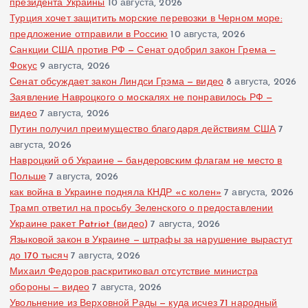
президента Украины
10 августа, 2026
Турция хочет защитить морские перевозки в Черном море:
предложение отправили в Россию
10 августа, 2026
Санкции США против РФ — Сенат одобрил закон Грема —
Фокус
9 августа, 2026
Сенат обсуждает закон Линдси Грэма — видео
8 августа, 2026
Заявление Навроцкого о москалях не понравилось РФ —
видео
7 августа, 2026
Путин получил преимущество благодаря действиям США
7
августа, 2026
Навроцкий об Украине — бандеровским флагам не место в
Польше
7 августа, 2026
как война в Украине подняла КНДР «с колен»
7 августа, 2026
Трамп ответил на просьбу Зеленского о предоставлении
Украине ракет Patriot (видео)
7 августа, 2026
Языковой закон в Украине — штрафы за нарушение вырастут
до 170 тысяч
7 августа, 2026
Михаил Федоров раскритиковал отсутствие министра
обороны — видео
7 августа, 2026
Увольнение из Верховной Рады — куда исчез 71 народный