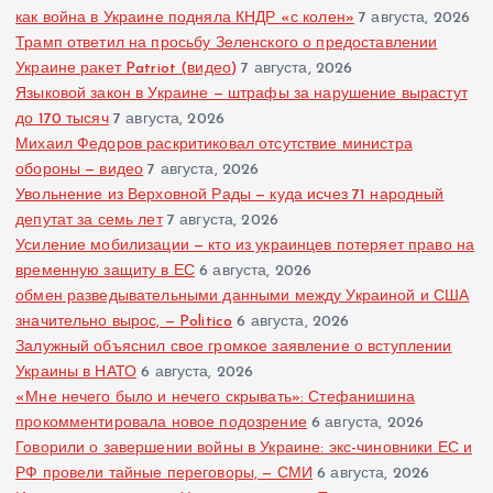
как война в Украине подняла КНДР «с колен»
7 августа, 2026
Трамп ответил на просьбу Зеленского о предоставлении
Украине ракет Patriot (видео)
7 августа, 2026
Языковой закон в Украине — штрафы за нарушение вырастут
до 170 тысяч
7 августа, 2026
Михаил Федоров раскритиковал отсутствие министра
обороны — видео
7 августа, 2026
Увольнение из Верховной Рады — куда исчез 71 народный
депутат за семь лет
7 августа, 2026
Усиление мобилизации — кто из украинцев потеряет право на
временную защиту в ЕС
6 августа, 2026
обмен разведывательными данными между Украиной и США
значительно вырос, — Politico
6 августа, 2026
Залужный объяснил свое громкое заявление о вступлении
Украины в НАТО
6 августа, 2026
«Мне нечего было и нечего скрывать»: Стефанишина
прокомментировала новое подозрение
6 августа, 2026
Говорили о завершении войны в Украине: экс-чиновники ЕС и
РФ провели тайные переговоры, — СМИ
6 августа, 2026