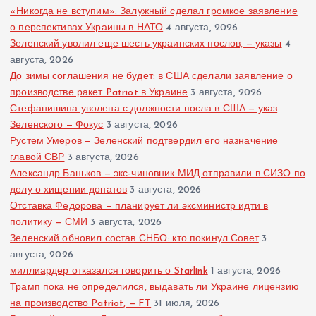
«Никогда не вступим»: Залужный сделал громкое заявление
о перспективах Украины в НАТО
4 августа, 2026
Зеленский уволил еще шесть украинских послов, — указы
4
августа, 2026
До зимы соглашения не будет: в США сделали заявление о
производстве ракет Patriot в Украине
3 августа, 2026
Стефанишина уволена с должности посла в США — указ
Зеленского — Фокус
3 августа, 2026
Рустем Умеров — Зеленский подтвердил его назначение
главой СВР
3 августа, 2026
Александр Баньков — экс-чиновник МИД отправили в СИЗО по
делу о хищении донатов
3 августа, 2026
Отставка Федорова — планирует ли эксминистр идти в
политику — СМИ
3 августа, 2026
Зеленский обновил состав СНБО: кто покинул Совет
3
августа, 2026
миллиардер отказался говорить о Starlink
1 августа, 2026
Трамп пока не определился, выдавать ли Украине лицензию
на производство Patriot, — FT
31 июля, 2026