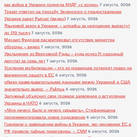
как война в Украине подняла КНДР «с колен»
7 августа, 2026
Трамп ответил на просьбу Зеленского о предоставлении
Украине ракет Patriot (видео)
7 августа, 2026
Языковой закон в Украине — штрафы за нарушение вырастут
до 170 тысяч
7 августа, 2026
Михаил Федоров раскритиковал отсутствие министра
обороны — видео
7 августа, 2026
Увольнение из Верховной Рады — куда исчез 71 народный
депутат за семь лет
7 августа, 2026
Усиление мобилизации — кто из украинцев потеряет право на
временную защиту в ЕС
6 августа, 2026
обмен разведывательными данными между Украиной и США
значительно вырос, — Politico
6 августа, 2026
Залужный объяснил свое громкое заявление о вступлении
Украины в НАТО
6 августа, 2026
«Мне нечего было и нечего скрывать»: Стефанишина
прокомментировала новое подозрение
6 августа, 2026
Говорили о завершении войны в Украине: экс-чиновники ЕС и
РФ провели тайные переговоры, — СМИ
6 августа, 2026