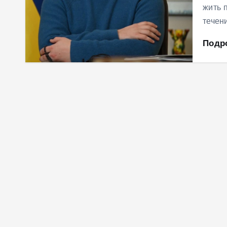
жить 
течен
Подр