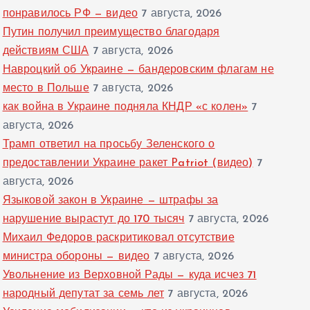
понравилось РФ — видео
7 августа, 2026
Путин получил преимущество благодаря
действиям США
7 августа, 2026
Навроцкий об Украине — бандеровским флагам не
место в Польше
7 августа, 2026
как война в Украине подняла КНДР «с колен»
7
августа, 2026
Трамп ответил на просьбу Зеленского о
предоставлении Украине ракет Patriot (видео)
7
августа, 2026
Языковой закон в Украине — штрафы за
нарушение вырастут до 170 тысяч
7 августа, 2026
Михаил Федоров раскритиковал отсутствие
министра обороны — видео
7 августа, 2026
Увольнение из Верховной Рады — куда исчез 71
народный депутат за семь лет
7 августа, 2026