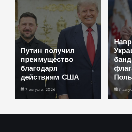
Навр
Путин получил
Укра
преимущество
банд
благодаря
флаг
действиям США
Пол
7 августа, 2026
7 авгу