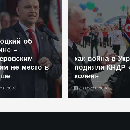
оцкий об
ине —
еровским
как война в Ук
ам не место в
подняла КНДР 
ьше
колен»
ста, 2026
7 августа, 2026