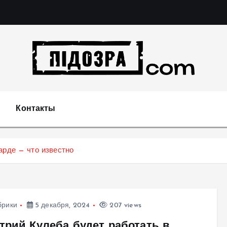
Подозрения и факты преступных действий в экономи
т
Контакты
арде — что известно
брики
5 декабря, 2024
207 views
трий Кулеба будет работать в