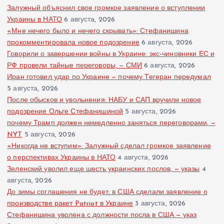
Залужный объяснил свое громкое заявление о вступлении
Украины в НАТО
6 августа, 2026
«Мне нечего было и нечего скрывать»: Стефанишина
прокомментировала новое подозрение
6 августа, 2026
Говорили о завершении войны в Украине: экс-чиновники ЕС и
РФ провели тайные переговоры, — СМИ
6 августа, 2026
Иран готовил удар по Украине — почему Тегеран передумал
5 августа, 2026
После обысков и увольнения: НАБУ и САП вручили новое
подозрение Ольге Стефанишиной
5 августа, 2026
почему Трамп должен немедленно заняться переговорами, —
NYT
5 августа, 2026
«Никогда не вступим»: Залужный сделал громкое заявление
о перспективах Украины в НАТО
4 августа, 2026
Зеленский уволил еще шесть украинских послов, — указы
4
августа, 2026
До зимы соглашения не будет: в США сделали заявление о
производстве ракет Patriot в Украине
3 августа, 2026
Стефанишина уволена с должности посла в США — указ