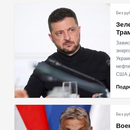
Без ру
Зел
Тра
Завис
энерг
Украи
нефти
США Д
Подр
Без ру
Вое