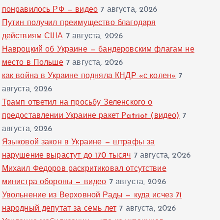
понравилось РФ — видео
7 августа, 2026
Путин получил преимущество благодаря
действиям США
7 августа, 2026
Навроцкий об Украине — бандеровским флагам не
место в Польше
7 августа, 2026
как война в Украине подняла КНДР «с колен»
7
августа, 2026
Трамп ответил на просьбу Зеленского о
предоставлении Украине ракет Patriot (видео)
7
августа, 2026
Языковой закон в Украине — штрафы за
нарушение вырастут до 170 тысяч
7 августа, 2026
Михаил Федоров раскритиковал отсутствие
министра обороны — видео
7 августа, 2026
Увольнение из Верховной Рады — куда исчез 71
народный депутат за семь лет
7 августа, 2026