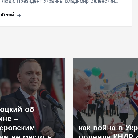
т люди. Президент Украины Владимир Зеленский…
обней
оцкий об
ине —
еровским
как война в Ук
ам не место в
подняла КНДР 