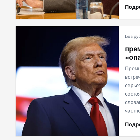
Подр
Без ру
пре
«оп
Премь
встре
серье
состо
слова
частн
Подр