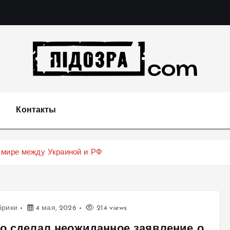
Подозрения и факты преступных действий в экономи
т
Контакты
 мире между Украиной и РФ
брики
4 мая, 2026
214 views
о сделал неожиданное заявление о