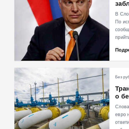
заб
В Сло
По ис
сообщ
прийт
Подр
Без ру
Тран
о б
Слова
евро 
ответи