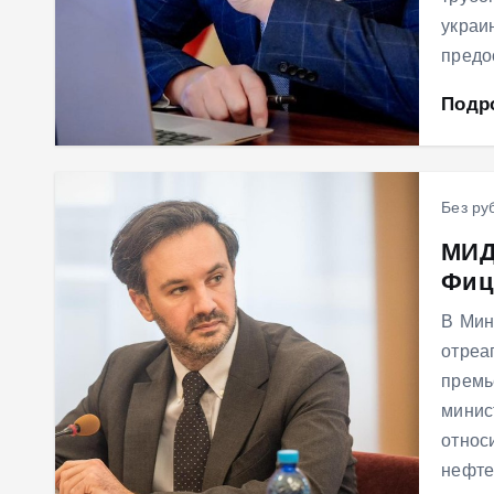
украи
предо
Подр
Без ру
МИД
Фиц
В Мин
отреа
премь
минис
относ
нефте