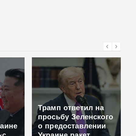
Трамп ответил на
просьбу Зеленского
раине
о предоставлении
«с
Украине ракет