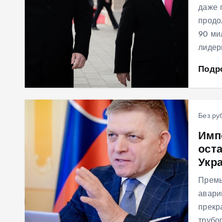
даже 
продо
90 ми
лидер
Подр
Без ру
Имп
ост
Укр
Премь
авари
прекр
трубо