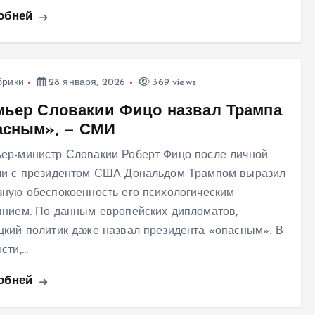
обней
брики
28 января, 2026
369 views
мьер Словакии Фицо назвал Трампа
асным», — СМИ
ер-министр Словакии Роберт Фицо после личной
чи с президентом США Дональдом Трампом выразил
зную обеспокоенность его психологическим
янием. По данным европейских дипломатов,
цкий политик даже назвал президента «опасным». В
ости,…
обней