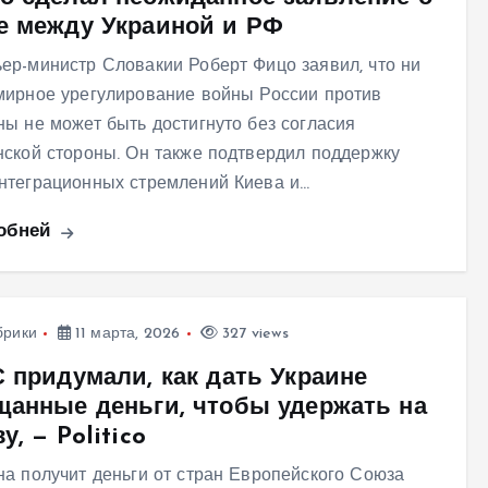
е между Украиной и РФ
ер-министр Словакии Роберт Фицо заявил, что ни
мирное урегулирование войны России против
ны не может быть достигнуто без согласия
нской стороны. Он также подтвердил поддержку
нтеграционных стремлений Киева и…
обней
брики
11 марта, 2026
327 views
С придумали, как дать Украине
щанные деньги, чтобы удержать на
у, — Politico
на получит деньги от стран Европейского Союза