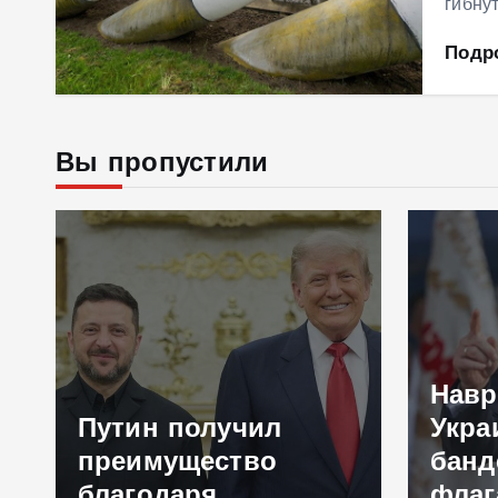
гибну
Подр
Вы пропустили
Навр
Путин получил
Укра
преимущество
банд
благодаря
флаг