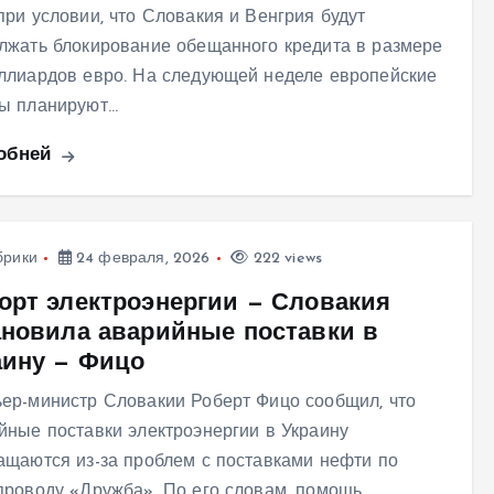
при условии, что Словакия и Венгрия будут
лжать блокирование обещанного кредита в размере
ллиардов евро. На следующей неделе европейские
ы планируют…
обней
брики
24 февраля, 2026
222 views
орт электроэнергии — Словакия
ановила аварийные поставки в
аину — Фицо
ер-министр Словакии Роберт Фицо сообщил, что
йные поставки электроэнергии в Украину
ащаются из-за проблем с поставками нефти по
проводу «Дружба». По его словам, помощь