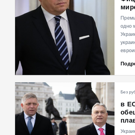
мир
м
у
Премь
одно 
Украи
украи
еврои
Подр
Без ру
в Е
обе
плав
Украи