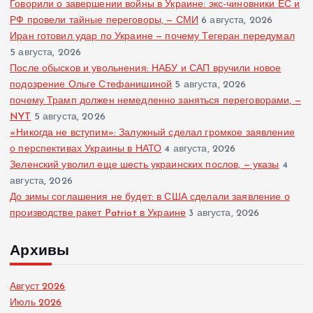
Говорили о завершении войны в Украине: экс-чиновники ЕС и
РФ провели тайные переговоры, — СМИ
6 августа, 2026
Иран готовил удар по Украине — почему Тегеран передумал
5 августа, 2026
После обысков и увольнения: НАБУ и САП вручили новое
подозрение Ольге Стефанишиной
5 августа, 2026
почему Трамп должен немедленно заняться переговорами, —
NYT
5 августа, 2026
«Никогда не вступим»: Залужный сделал громкое заявление
о перспективах Украины в НАТО
4 августа, 2026
Зеленский уволил еще шесть украинских послов, — указы
4
августа, 2026
До зимы соглашения не будет: в США сделали заявление о
производстве ракет Patriot в Украине
3 августа, 2026
Архивы
Август 2026
Июль 2026