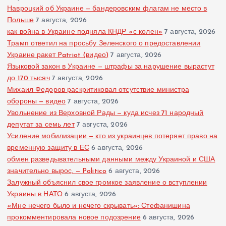
Навроцкий об Украине — бандеровским флагам не место в
Польше
7 августа, 2026
как война в Украине подняла КНДР «с колен»
7 августа, 2026
Трамп ответил на просьбу Зеленского о предоставлении
Украине ракет Patriot (видео)
7 августа, 2026
Языковой закон в Украине — штрафы за нарушение вырастут
до 170 тысяч
7 августа, 2026
Михаил Федоров раскритиковал отсутствие министра
обороны — видео
7 августа, 2026
Увольнение из Верховной Рады — куда исчез 71 народный
депутат за семь лет
7 августа, 2026
Усиление мобилизации — кто из украинцев потеряет право на
временную защиту в ЕС
6 августа, 2026
обмен разведывательными данными между Украиной и США
значительно вырос, — Politico
6 августа, 2026
Залужный объяснил свое громкое заявление о вступлении
Украины в НАТО
6 августа, 2026
«Мне нечего было и нечего скрывать»: Стефанишина
прокомментировала новое подозрение
6 августа, 2026