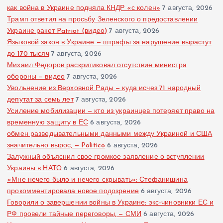
как война в Украине подняла КНДР «с колен»
7 августа, 2026
Трамп ответил на просьбу Зеленского о предоставлении
Украине ракет Patriot (видео)
7 августа, 2026
Языковой закон в Украине — штрафы за нарушение вырастут
до 170 тысяч
7 августа, 2026
Михаил Федоров раскритиковал отсутствие министра
обороны — видео
7 августа, 2026
Увольнение из Верховной Рады — куда исчез 71 народный
депутат за семь лет
7 августа, 2026
Усиление мобилизации — кто из украинцев потеряет право на
временную защиту в ЕС
6 августа, 2026
обмен разведывательными данными между Украиной и США
значительно вырос, — Politico
6 августа, 2026
Залужный объяснил свое громкое заявление о вступлении
Украины в НАТО
6 августа, 2026
«Мне нечего было и нечего скрывать»: Стефанишина
прокомментировала новое подозрение
6 августа, 2026
Говорили о завершении войны в Украине: экс-чиновники ЕС и
РФ провели тайные переговоры, — СМИ
6 августа, 2026