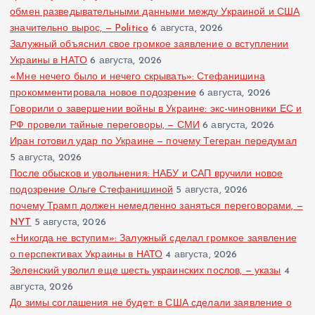
обмен разведывательными данными между Украиной и США
и
значительно вырос, — Politico
6 августа, 2026
Залужный объяснил свое громкое заявление о вступлении
я
Украины в НАТО
6 августа, 2026
«Мне нечего было и нечего скрывать»: Стефанишина
з
прокомментировала новое подозрение
6 августа, 2026
Говорили о завершении войны в Украине: экс-чиновники ЕС и
РФ провели тайные переговоры, — СМИ
а
6 августа, 2026
Иран готовил удар по Украине — почему Тегеран передумал
5 августа, 2026
п
После обысков и увольнения: НАБУ и САП вручили новое
подозрение Ольге Стефанишиной
5 августа, 2026
и
почему Трамп должен немедленно заняться переговорами, —
NYT
5 августа, 2026
с
«Никогда не вступим»: Залужный сделал громкое заявление
о перспективах Украины в НАТО
4 августа, 2026
е
Зеленский уволил еще шесть украинских послов, — указы
4
августа, 2026
й
До зимы соглашения не будет: в США сделали заявление о