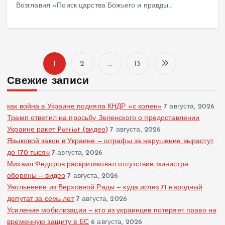
Возглавил «Поиск царства Божьего и правды…
1
2
…
13
П
Свежие записи
а
как война в Украине подняла КНДР «с колен»
7 августа, 2026
г
Трамп ответил на просьбу Зеленского о предоставлении
Украине ракет Patriot (видео)
7 августа, 2026
Языковой закон в Украине — штрафы за нарушение вырастут
и
до 170 тысяч
7 августа, 2026
Михаил Федоров раскритиковал отсутствие министра
н
обороны — видео
7 августа, 2026
Увольнение из Верховной Рады — куда исчез 71 народный
а
депутат за семь лет
7 августа, 2026
Усиление мобилизации — кто из украинцев потеряет право на
ц
временную защиту в ЕС
6 августа, 2026