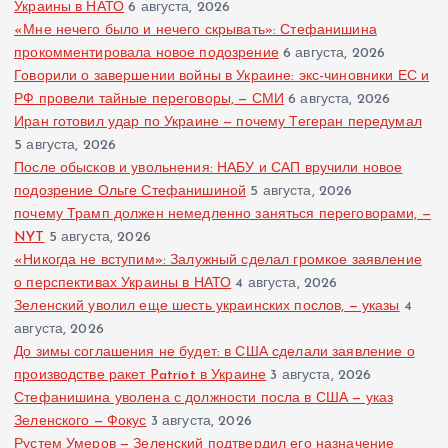
Украины в НАТО
6 августа, 2026
«Мне нечего было и нечего скрывать»: Стефанишина
прокомментировала новое подозрение
6 августа, 2026
Говорили о завершении войны в Украине: экс-чиновники ЕС и
РФ провели тайные переговоры, — СМИ
6 августа, 2026
Иран готовил удар по Украине — почему Тегеран передумал
5 августа, 2026
После обысков и увольнения: НАБУ и САП вручили новое
подозрение Ольге Стефанишиной
5 августа, 2026
почему Трамп должен немедленно заняться переговорами, —
NYT
5 августа, 2026
«Никогда не вступим»: Залужный сделал громкое заявление
о перспективах Украины в НАТО
4 августа, 2026
Зеленский уволил еще шесть украинских послов, — указы
4
августа, 2026
До зимы соглашения не будет: в США сделали заявление о
производстве ракет Patriot в Украине
3 августа, 2026
Стефанишина уволена с должности посла в США — указ
Зеленского — Фокус
3 августа, 2026
Рустем Умеров — Зеленский подтвердил его назначение