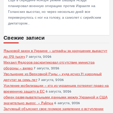
Еще в середине ноября режим Башара Асада
планировал военную операцию против Израиля на
Голанских высотах, но через несколько дней все
перевернулось с ног на голову, а самолет с сирийским
диктатором…
Свежие записи
Языковой закон в Украине — штрафы за нарушение вырастут
до 170 тысяч
7 августа, 2026
Михаил Федоров раскритиковал отсутствие министра
обороны — видео
7 августа, 2026
Увольнение из Верховной Рады — куда исчез 71 народный
депутат за семь лет
7 августа, 2026
Усиление мобилизации — кто из украинцев потеряет право на
временную защиту в ЕС
6 августа, 2026
обмен разведывательными данными между Украиной и США
значительно вырос, — Politico
6 августа, 2026
Залужный объяснил свое громкое заявление о вступлении