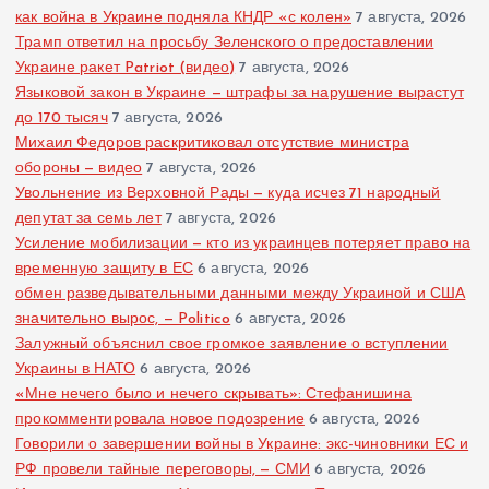
как война в Украине подняла КНДР «с колен»
7 августа, 2026
Трамп ответил на просьбу Зеленского о предоставлении
Украине ракет Patriot (видео)
7 августа, 2026
Языковой закон в Украине — штрафы за нарушение вырастут
до 170 тысяч
7 августа, 2026
Михаил Федоров раскритиковал отсутствие министра
обороны — видео
7 августа, 2026
Увольнение из Верховной Рады — куда исчез 71 народный
депутат за семь лет
7 августа, 2026
Усиление мобилизации — кто из украинцев потеряет право на
временную защиту в ЕС
6 августа, 2026
обмен разведывательными данными между Украиной и США
значительно вырос, — Politico
6 августа, 2026
Залужный объяснил свое громкое заявление о вступлении
Украины в НАТО
6 августа, 2026
«Мне нечего было и нечего скрывать»: Стефанишина
прокомментировала новое подозрение
6 августа, 2026
Говорили о завершении войны в Украине: экс-чиновники ЕС и
РФ провели тайные переговоры, — СМИ
6 августа, 2026