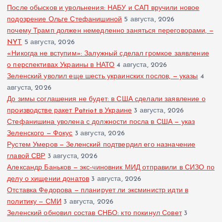
После обысков и увольнения: НАБУ и САП вручили новое
подозрение Ольге Стефанишиной
5 августа, 2026
почему Трамп должен немедленно заняться переговорами, —
NYT
5 августа, 2026
«Никогда не вступим»: Залужный сделал громкое заявление
о перспективах Украины в НАТО
4 августа, 2026
Зеленский уволил еще шесть украинских послов, — указы
4
августа, 2026
До зимы соглашения не будет: в США сделали заявление о
производстве ракет Patriot в Украине
3 августа, 2026
Стефанишина уволена с должности посла в США — указ
Зеленского — Фокус
3 августа, 2026
Рустем Умеров — Зеленский подтвердил его назначение
главой СВР
3 августа, 2026
Александр Баньков — экс-чиновник МИД отправили в СИЗО по
делу о хищении донатов
3 августа, 2026
Отставка Федорова — планирует ли эксминистр идти в
политику — СМИ
3 августа, 2026
Зеленский обновил состав СНБО: кто покинул Совет
3