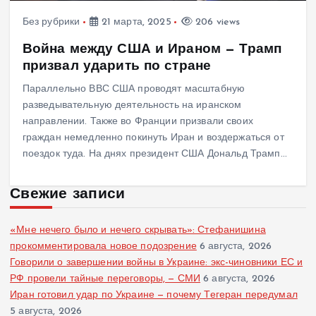
Без рубрики
21 марта, 2025
206 views
Война между США и Ираном — Трамп
призвал ударить по стране
Параллельно ВВС США проводят масштабную
разведывательную деятельность на иранском
направлении. Также во Франции призвали своих
граждан немедленно покинуть Иран и воздержаться от
поездок туда. На днях президент США Дональд Трамп…
Свежие записи
«Мне нечего было и нечего скрывать»: Стефанишина
прокомментировала новое подозрение
6 августа, 2026
Говорили о завершении войны в Украине: экс-чиновники ЕС и
РФ провели тайные переговоры, — СМИ
6 августа, 2026
Иран готовил удар по Украине — почему Тегеран передумал
5 августа, 2026