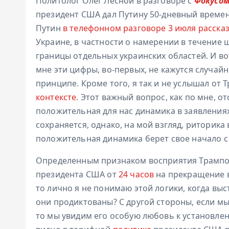
Политолог Олег Лесной в разговоре с
Фокусо
президент США дал Путину 50-дневный временн
Путин
в телефонном разговоре 3 июля расска
Украине, в частности о намерении в течение
границы отдельных украинских областей. И в
мне эти цифры, во-первых, не кажутся случайны
принципе. Кроме того, я так и не услышал от 
контексте
. Этот важный вопрос, как по мне, о
положительная для нас динамика в заявления
сохраняется, однако, на мой взгляд, риторика
положительная динамика берет свое начало 
Определенным признаком восприятия Трампом
президента США от
24 часов
на прекращение во
то лично я не понимаю этой логики, когда выс
они продиктованы? С другой стороны, если м
то мы увидим его особую любовь к установлен