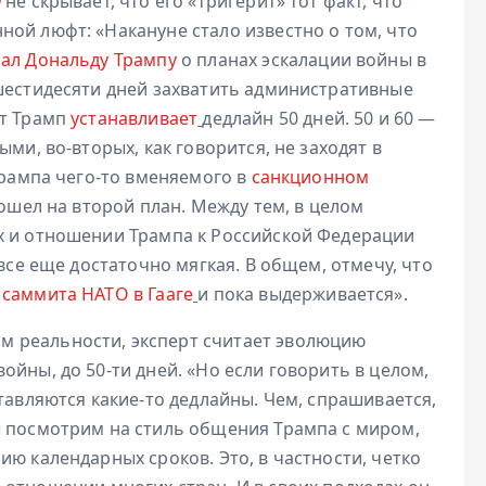
м
не скрывает, что его «тригерит» тот факт, что
ой люфт: «Накануне стало известно о том, что
зал Дональду Трампу
о планах эскалации войны в
 шестидесяти дней захватить административные
от Трамп
устанавливает
дедлайн 50 дней. 50 и 60 —
ми, во-вторых, как говорится, не заходят в
Трампа чего-то вменяемого в
санкционном
тошел на второй план. Между тем, в целом
х и отношении Трампа к Российской Федерации
 все еще достаточно мягкая. В общем, отмечу, что
с
саммита НАТО в Гааге
и пока выдерживается».
 реальности, эксперт считает эволюцию
йны, до 50-ти дней. «Но если говорить в целом,
тавляются какие-то дедлайны. Чем, спрашивается,
ы посмотрим на стиль общения Трампа с миром,
ию календарных сроков. Это, в частности, четко