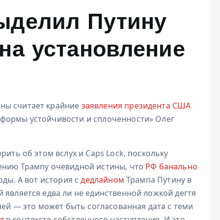
ыделил Путину
на установление
ны считает крайние
заявления президента США
тформы устойчивости и сплоченности» Олег
рить об этом вслух и Caps Lock, поскольку
ению Трампу очевидной истины, что
РФ банально
оды. А вот история с
дедлайном
Трампа Путину в
 является едва ли не единственной ложкой дегтя
ней — это может быть согласованная дата с теми
л
в контексте собственного наступления. И это