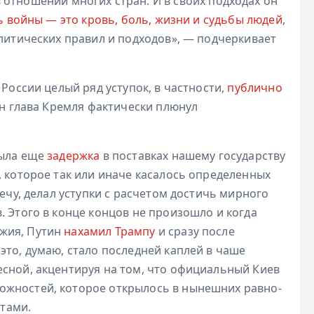
 отношении многих стран. И в своих подходах он
 войны — это кровь, боль, жизни и судьбы людей
,
олитических правил и подходов», — подчеркивает
 России целый ряд уступок, в частности,
публично
мен глава Кремля фактически плюнул
Была еще
задержка
в поставках нашему государству
, которое так или иначе касалось определенных
речу, делал уступки с расчетом достичь мирного
. Этого в конце концов не произошло и когда
жия, Путин
нахамил Трампу
и сразу после
это, думаю, стало последней каплей в чаше
есной, акцентируя на том, что официальный Киев
ожностей, которое открылось в нынешних равно-
тами.