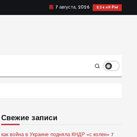
7 августа, 2026
2:34:50 PM
мике, политике и социальных сферах жизни Украины и
только
Свежие записи
как война в Украине подняла КНДР «с колен»
7