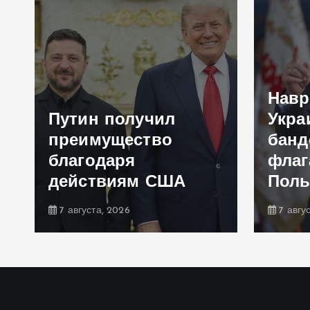
Навр
Путин получил
Укра
преимущество
банд
благодаря
флаг
действиям США
Пол
7 августа, 2026
7 авгу