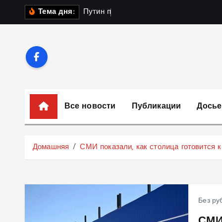
П
П
у
т
и
н
п
о
л
у
ч
и
л
Тема дня:
е
р
е
й
т
и
к
Все новости
Публикации
Досье
с
о
д
Домашняя
СМИ показали, как столица готовится
е
р
ж
и
Без ру
м
СМИ 
о