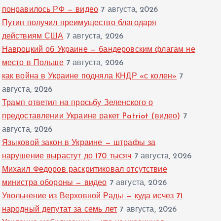
понравилось РФ — видео
7 августа, 2026
Путин получил преимущество благодаря
действиям США
7 августа, 2026
Навроцкий об Украине — бандеровским флагам не
место в Польше
7 августа, 2026
как война в Украине подняла КНДР «с колен»
7
августа, 2026
Трамп ответил на просьбу Зеленского о
предоставлении Украине ракет Patriot (видео)
7
августа, 2026
Языковой закон в Украине — штрафы за
нарушение вырастут до 170 тысяч
7 августа, 2026
Михаил Федоров раскритиковал отсутствие
министра обороны — видео
7 августа, 2026
Увольнение из Верховной Рады — куда исчез 71
народный депутат за семь лет
7 августа, 2026