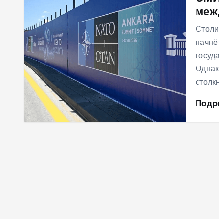
меж
м
у
Столи
начнё
госуд
Однак
столк
Подр