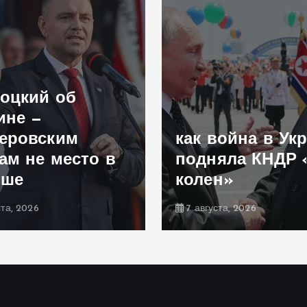
оцкий об
ине —
еровским
как война в Ук
ам не место в
подняла КНДР 
ьше
колен»
ста, 2026
7 августа, 2026