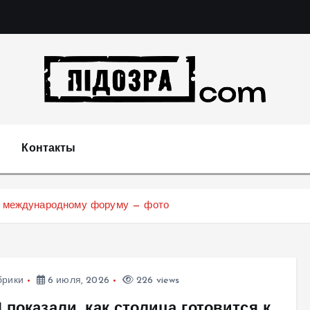
Подозрения и факты преступных действий в экономи
т
Контакты
 к международному форуму — фото
брики
6 июля, 2026
226 views
показали, как столица готовится к