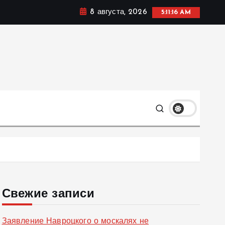
8 августа, 2026
5:11:17 AM
ке, политике и социальных сферах жизни Украины и не
олько
Свежие записи
Заявление Навроцкого о москалях не