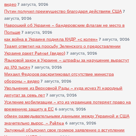
видео
7 августа, 2026
Путин получил преимущество благодаря действиям США
7
августа, 2026
Навроцкий об Украине — бандеровским флагам не место в
Польше
7 августа, 2026
как война в Украине подняла КНДР «с колен»
7 августа, 2026
Трамп ответил на просьбу Зеленского о предоставлении
Украине ракет Patriot (видео)
7 августа, 2026
Языковой закон в Украине — штрафы за нарушение вырастут
до 170 тысяч
7 августа, 2026
Михаил Федоров раскритиковал отсутствие министра
обороны — видео
7 августа, 2026
Увольнение из Верховной Рады — куда исчез 71 народный
депутат за семь лет
7 августа, 2026
Усиление мобилизации — кто из украинцев потеряет право на
временную защиту в ЕС
6 августа, 2026
обмен разведывательными данными между Украиной и США
значительно вырос, — Politico
6 августа, 2026
Залужный объяснил свое громкое заявление о вступлении