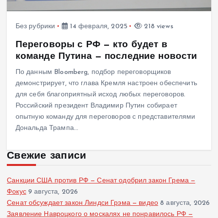
Без рубрики
14 февраля, 2025
218 views
Переговоры с РФ — кто будет в
команде Путина — последние новости
По данным Bloomberg, подбор переговорщиков
демонстрирует, что глава Кремля настроен обеспечить
для себя благоприятный исход любых переговоров.
Российский президент Владимир Путин собирает
опытную команду для переговоров с представителями
Дональда Трампа…
Свежие записи
Санкции США против РФ — Сенат одобрил закон Грема —
Фокус
9 августа, 2026
Сенат обсуждает закон Линдси Грэма — видео
8 августа, 2026
Заявление Навроцкого о москалях не понравилось РФ —