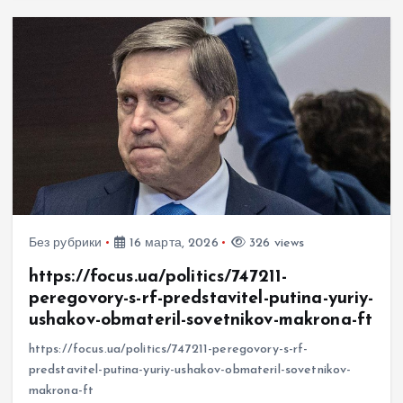
Без рубрики
16 марта, 2026
326 views
https://focus.ua/politics/747211-
peregovory-s-rf-predstavitel-putina-yuriy-
ushakov-obmateril-sovetnikov-makrona-ft
https://focus.ua/politics/747211-peregovory-s-rf-
predstavitel-putina-yuriy-ushakov-obmateril-sovetnikov-
makrona-ft