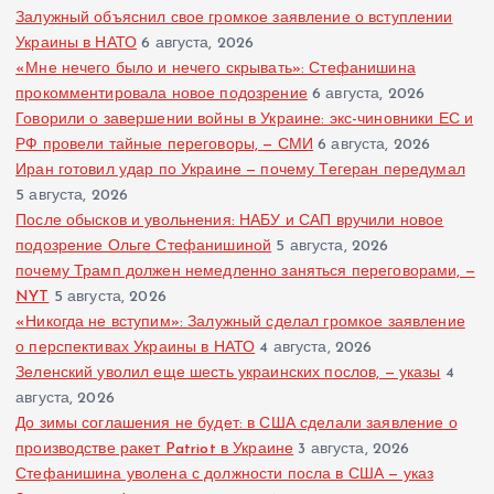
Залужный объяснил свое громкое заявление о вступлении
Украины в НАТО
6 августа, 2026
«Мне нечего было и нечего скрывать»: Стефанишина
прокомментировала новое подозрение
6 августа, 2026
Говорили о завершении войны в Украине: экс-чиновники ЕС и
РФ провели тайные переговоры, — СМИ
6 августа, 2026
Иран готовил удар по Украине — почему Тегеран передумал
5 августа, 2026
После обысков и увольнения: НАБУ и САП вручили новое
подозрение Ольге Стефанишиной
5 августа, 2026
почему Трамп должен немедленно заняться переговорами, —
NYT
5 августа, 2026
«Никогда не вступим»: Залужный сделал громкое заявление
о перспективах Украины в НАТО
4 августа, 2026
Зеленский уволил еще шесть украинских послов, — указы
4
августа, 2026
До зимы соглашения не будет: в США сделали заявление о
производстве ракет Patriot в Украине
3 августа, 2026
Стефанишина уволена с должности посла в США — указ