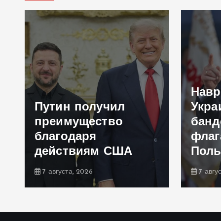
Навр
Путин получил
Укра
преимущество
банд
благодаря
флаг
действиям США
Пол
7 августа, 2026
7 авгу