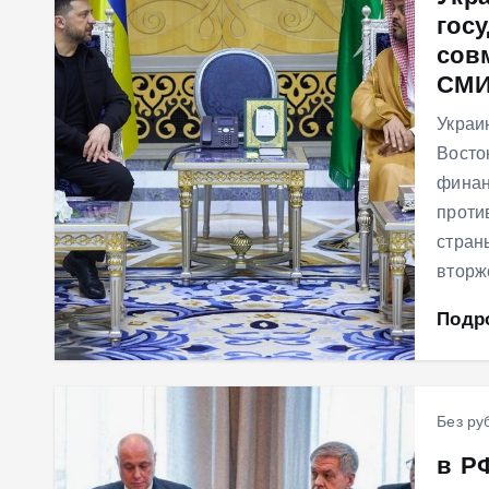
гос
м
сов
у
СМ
Украи
Восто
финан
проти
стран
вторж
Подр
Без ру
в Р