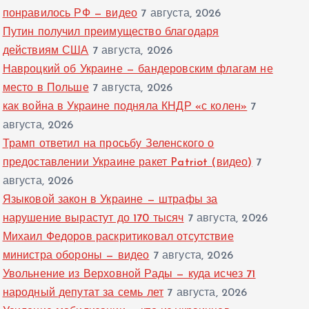
понравилось РФ — видео
7 августа, 2026
Путин получил преимущество благодаря
действиям США
7 августа, 2026
Навроцкий об Украине — бандеровским флагам не
место в Польше
7 августа, 2026
как война в Украине подняла КНДР «с колен»
7
августа, 2026
Трамп ответил на просьбу Зеленского о
предоставлении Украине ракет Patriot (видео)
7
августа, 2026
Языковой закон в Украине — штрафы за
нарушение вырастут до 170 тысяч
7 августа, 2026
Михаил Федоров раскритиковал отсутствие
министра обороны — видео
7 августа, 2026
Увольнение из Верховной Рады — куда исчез 71
народный депутат за семь лет
7 августа, 2026