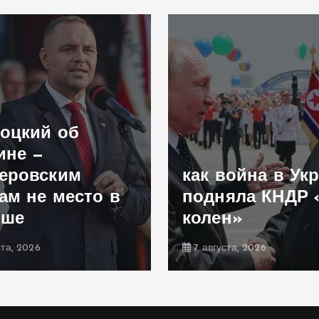
оцкий об
ине —
еровским
как война в Ук
ам не место в
подняла КНДР 
ьше
колен»
ста, 2026
7 августа, 2026