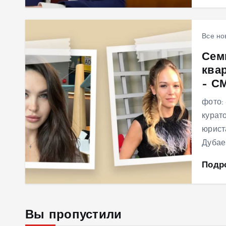
Все но
Сем
ква
– С
фото:
курат
юрист
Дубае
Подр
Вы пропустили