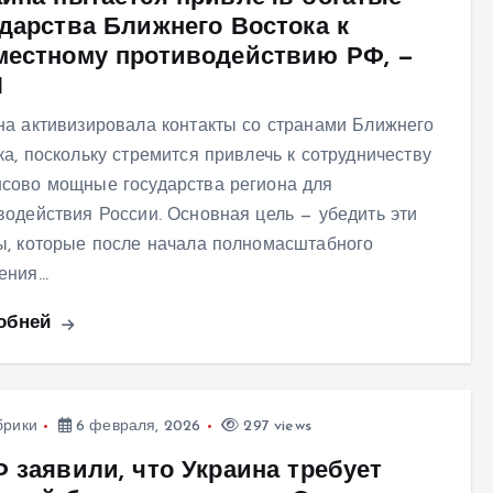
ударства Ближнего Востока к
местному противодействию РФ, —
И
на активизировала контакты со странами Ближнего
ка, поскольку стремится привлечь к сотрудничеству
сово мощные государства региона для
водействия России. Основная цель — убедить эти
ы, которые после начала полномасштабного
ения…
обней
брики
6 февраля, 2026
297 views
Ф заявили, что Украина требует