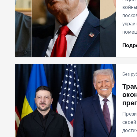
войны
поско
украи
помещ
Подр
Без ру
Тра
око
пре
Прези
своей
дости