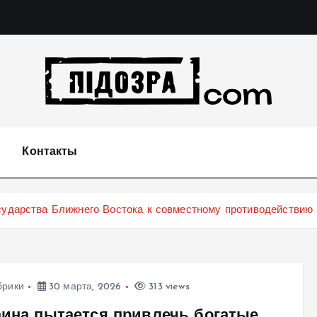
Подозрения и факты преступных действий в экономи
т
Контакты
осударства Ближнего Востока к совместному противодействи
брики
30 марта, 2026
313 views
аина пытается привлечь богатые