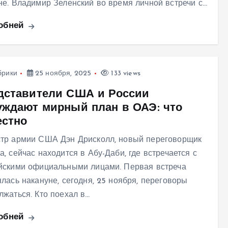
не. Владимир Зеленский во время личной встречи с…
обней
брики
25 ноября, 2025
133 views
дставители США и России
уждают мирный план в ОАЭ: что
естно
тр армии США Дэн Дрисколл, новый переговорщик
а, сейчас находится в Абу-Даби, где встречается с
йскими официальными лицами. Первая встреча
ялась накануне, сегодня, 25 ноября, переговоры
лжаться. Кто поехал в…
обней