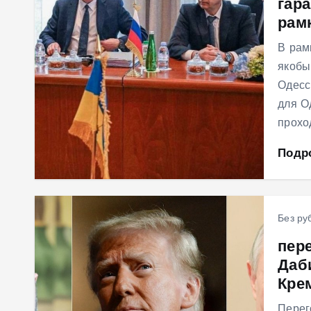
гар
рам
В рам
якобы
Одесс
для О
прохо
Подр
Без ру
пер
Даб
Кре
Перег