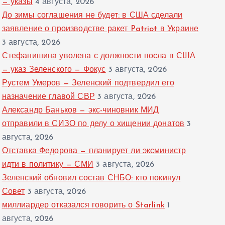
— указы
4 августа, 2026
До зимы соглашения не будет: в США сделали
заявление о производстве ракет Patriot в Украине
3 августа, 2026
Стефанишина уволена с должности посла в США
— указ Зеленского — Фокус
3 августа, 2026
Рустем Умеров — Зеленский подтвердил его
назначение главой СВР
3 августа, 2026
Александр Баньков — экс-чиновник МИД
отправили в СИЗО по делу о хищении донатов
3
августа, 2026
Отставка Федорова — планирует ли эксминистр
идти в политику — СМИ
3 августа, 2026
Зеленский обновил состав СНБО: кто покинул
Совет
3 августа, 2026
миллиардер отказался говорить о Starlink
1
августа, 2026