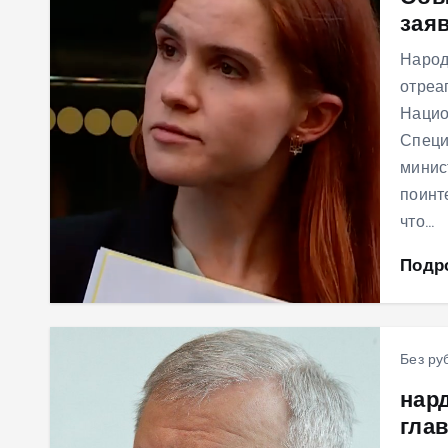
зая
м
у
Народ
отреа
Нацио
Специ
минис
поинт
что…
Подр
Без ру
нар
гла