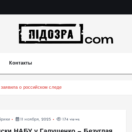
Подозрения и факты преступных действий в экономи
т
Контакты
заявила о российском следе
брики
11 ноября, 2025
174 views
ски НАБУ у Галущенко — Безуглая