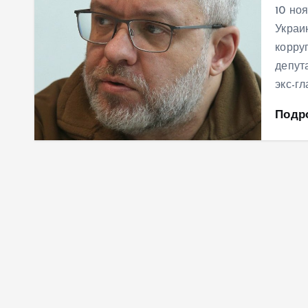
10 но
Украи
корру
депут
экс-г
Подр