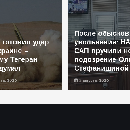
После обысков
 готовил удар
увольнения: Н
краине —
САП вручили н
му Тегеран
подозрение Ол
думал
Стефанишиной
ста, 2026
5 августа, 2026