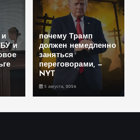
 и
почему Трамп
АБУ и
должен немедленно
овое
заняться
ьге
переговорами, —
NYT
5 августа, 2026