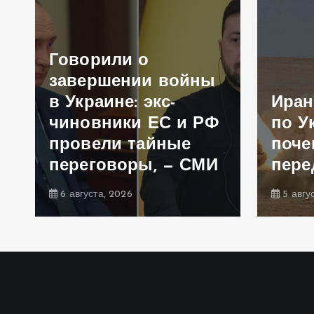
Говорили о
и
завершении войны
в Украине: экс-
Иран
чиновники ЕС и РФ
по У
а
провели тайные
поче
переговоры, — СМИ
пере
6 августа, 2026
5 авгу