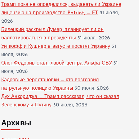
Трамп пока не определился, выдавать ли Украине
лицензию на производство Patriot, — FT
31 июля,
2026
Билецкий раскрыл Лумер, планирует ли он
баллотироваться в президенты
31 июля, 2026
Уиткофф и Кушнер в августе посетят Украину
31
июля, 2026
Олег Федорив стал главой центра Альфа СБУ
31
июля, 2026
Кадровые перестановки — кто возглавил
патрульную полицию Украины
30 июля, 2026
Дух Анкориджа — Трамп рассказал, что он сказал
Зеленскому и Путину
30 июля, 2026
Архивы