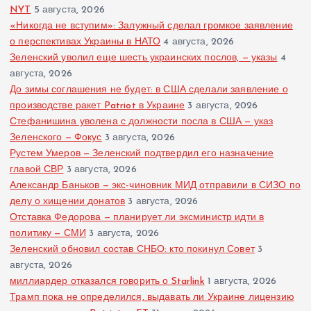
NYT
5 августа, 2026
з
«Никогда не вступим»: Залужный сделал громкое заявление
о перспективах Украины в НАТО
4 августа, 2026
Зеленский уволил еще шесть украинских послов, — указы
а
4
августа, 2026
До зимы соглашения не будет: в США сделали заявление о
п
производстве ракет Patriot в Украине
3 августа, 2026
Стефанишина уволена с должности посла в США — указ
и
Зеленского — Фокус
3 августа, 2026
Рустем Умеров — Зеленский подтвердил его назначение
с
главой СВР
3 августа, 2026
Александр Баньков — экс-чиновник МИД отправили в СИЗО по
е
делу о хищении донатов
3 августа, 2026
Отставка Федорова — планирует ли эксминистр идти в
й
политику — СМИ
3 августа, 2026
Зеленский обновил состав СНБО: кто покинул Совет
3
августа, 2026
миллиардер отказался говорить о Starlink
1 августа, 2026
Трамп пока не определился, выдавать ли Украине лицензию