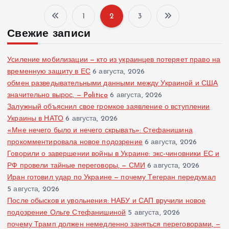
1
2
3
П
Свежие записи
а
Усиление мобилизации — кто из украинцев потеряет право на
г
временную защиту в ЕС
6 августа, 2026
обмен разведывательными данными между Украиной и США
значительно вырос, — Politico
6 августа, 2026
и
Залужный объяснил свое громкое заявление о вступлении
Украины в НАТО
6 августа, 2026
н
«Мне нечего было и нечего скрывать»: Стефанишина
прокомментировала новое подозрение
6 августа, 2026
а
Говорили о завершении войны в Украине: экс-чиновники ЕС и
РФ провели тайные переговоры, — СМИ
6 августа, 2026
ц
Иран готовил удар по Украине — почему Тегеран передумал
5 августа, 2026
и
После обысков и увольнения: НАБУ и САП вручили новое
подозрение Ольге Стефанишиной
5 августа, 2026
я
почему Трамп должен немедленно заняться переговорами, —