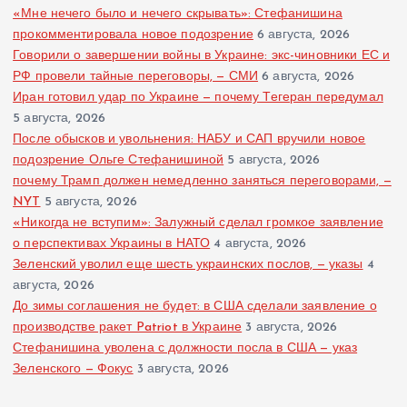
«Мне нечего было и нечего скрывать»: Стефанишина
прокомментировала новое подозрение
6 августа, 2026
Говорили о завершении войны в Украине: экс-чиновники ЕС и
РФ провели тайные переговоры, — СМИ
6 августа, 2026
Иран готовил удар по Украине — почему Тегеран передумал
5 августа, 2026
После обысков и увольнения: НАБУ и САП вручили новое
подозрение Ольге Стефанишиной
5 августа, 2026
почему Трамп должен немедленно заняться переговорами, —
NYT
5 августа, 2026
«Никогда не вступим»: Залужный сделал громкое заявление
о перспективах Украины в НАТО
4 августа, 2026
Зеленский уволил еще шесть украинских послов, — указы
4
августа, 2026
До зимы соглашения не будет: в США сделали заявление о
производстве ракет Patriot в Украине
3 августа, 2026
Стефанишина уволена с должности посла в США — указ
Зеленского — Фокус
3 августа, 2026