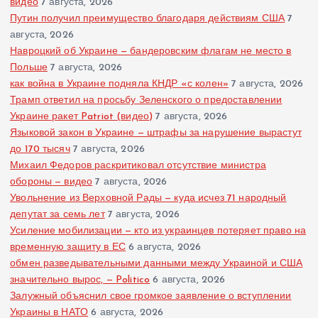
видео
7 августа, 2026
Путин получил преимущество благодаря действиям США
7
августа, 2026
Навроцкий об Украине — бандеровским флагам не место в
Польше
7 августа, 2026
как война в Украине подняла КНДР «с колен»
7 августа, 2026
Трамп ответил на просьбу Зеленского о предоставлении
Украине ракет Patriot (видео)
7 августа, 2026
Языковой закон в Украине — штрафы за нарушение вырастут
до 170 тысяч
7 августа, 2026
Михаил Федоров раскритиковал отсутствие министра
обороны — видео
7 августа, 2026
Увольнение из Верховной Рады — куда исчез 71 народный
депутат за семь лет
7 августа, 2026
Усиление мобилизации — кто из украинцев потеряет право на
временную защиту в ЕС
6 августа, 2026
обмен разведывательными данными между Украиной и США
значительно вырос, — Politico
6 августа, 2026
Залужный объяснил свое громкое заявление о вступлении
Украины в НАТО
6 августа, 2026