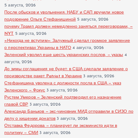
5 августа, 2026
После обысков и увольнения: НАБУ и САП вручили новое
подозрение Ольге Стефанишиной
5 августа, 2026
почему Трамп должен немедленно заняться переговорами, —
NYT
5 августа, 2026
«Никогда не вступим»: Залужный сделал громкое заявление
о перспективах Украины в НАТО
4 августа, 2026
Зеленский уволил еще шесть украинских послов, — указы
4
августа, 2026
До зимы соглашения не будет: в США сделали заявление о
производстве ракет Patriot в Украине
3 августа, 2026
Стефанишина уволена с должности посла в США — указ
Зеленского — Фокус
3 августа, 2026
Рустем Умеров — Зеленский подтвердил его назначение
главой СВР
3 августа, 2026
Александр Баньков — экс-чиновник МИД отправили в СИЗО по
делу о хищении донатов
3 августа, 2026
Отставка Федорова — планирует ли эксминистр идти в
политику — СМИ
3 августа, 2026