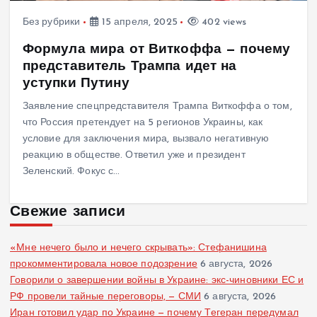
Без рубрики
15 апреля, 2025
402 views
Формула мира от Виткоффа — почему
представитель Трампа идет на
уступки Путину
Заявление спецпредставителя Трампа Виткоффа о том,
что Россия претендует на 5 регионов Украины, как
условие для заключения мира, вызвало негативную
реакцию в обществе. Ответил уже и президент
Зеленский. Фокус с…
Свежие записи
«Мне нечего было и нечего скрывать»: Стефанишина
прокомментировала новое подозрение
6 августа, 2026
Говорили о завершении войны в Украине: экс-чиновники ЕС и
РФ провели тайные переговоры, — СМИ
6 августа, 2026
Иран готовил удар по Украине — почему Тегеран передумал